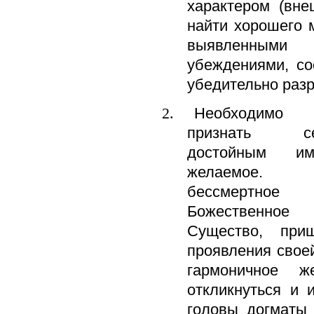
характером (вне
найти хорошего 
выявленным
убеждениями, со
убедительно ра
Необходимо
признать с
достойным им
желаемое. 
бессмертное
Божественное
Существо, пр
проявления свое
гармоничное ж
откликнуться и 
головы догматы