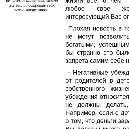
жизни все, о чем т
без цели. Решите, что важно
для вас, и постройте свою
любое свое же
жизнь вокруг этого.
интересующий Вас оп
Плохая новость в т
не могут позволит
богатыми, успешным
бы странно это был
запрета самим себе н
- Негативные убежд
от родителей в дет
собственного жизн
убеждения относител
не должны делать, 
Например, если с де
о том, что деньги за
Вы должны много ра