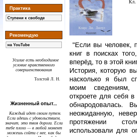
Кл.
Практика
Ступени к свободе
Рекомендую
"Если вы человек,
на YouTube
книг в поисках того
Усилие есть необходимое
вперёд, то в этой кни
условие нравственного
совершенствования
История, которую вы
насколько я был сп
Толстой Л. Н.
моим сведениям, 
откроете для себя в 
Жизненный опыт...
обнародовалась. В
неожиданную, неве
Каждый идет своим путем.
Если идешь с удовольствием,
протяжении сто
значит, это твоя дорога. Если
тебе плохо — в любой момент
использовали для о
можешь сойти с нее, как бы