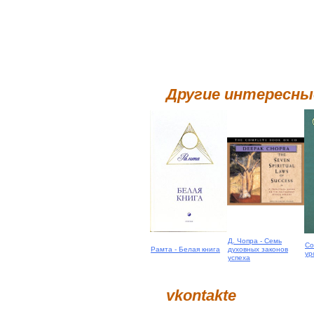
Другие интересн
Д. Чопра - Семь
Со
Рамта - Белая книга
духовных законов
ур
успеха
vkontakte