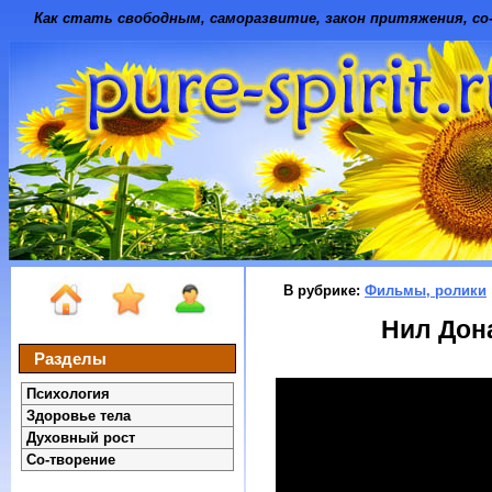
Как стать свободным, саморазвитие, закон притяжения, со-
В рубрике:
Фильмы, ролики
Нил Дона
Разделы
Психология
Здоровье тела
Духовный рост
Со-творение