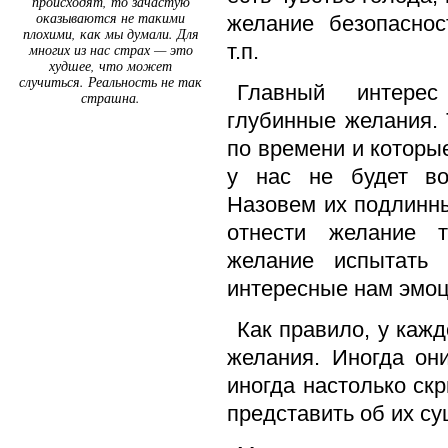
происходят, то зачастую
оказываются не такими
желание безопаснос
плохими, как мы думали. Для
т.п.
многих из нас страх — это
худшее, что может
случиться. Реальность не так
Главный интере
страшна.
глубинные желания.
по времени и которы
у нас не будет во
Назовем их подлинн
отнести желание т
желание испытать 
интересные нам эмоц
Как правило, у каж
желания. Иногда он
иногда настолько ск
представить об их с