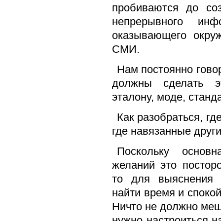
пробиваются до со
непрерывного инфо
оказывающего окру
СМИ.
Нам постоянно гово
должны сделать эт
эталону, моде, станда
Как разобраться, г
где навязанные друг
Поскольку основн
желаний это постор
то для выяснения 
найти время и споко
Ничто не должно меш
нужно настроиться н