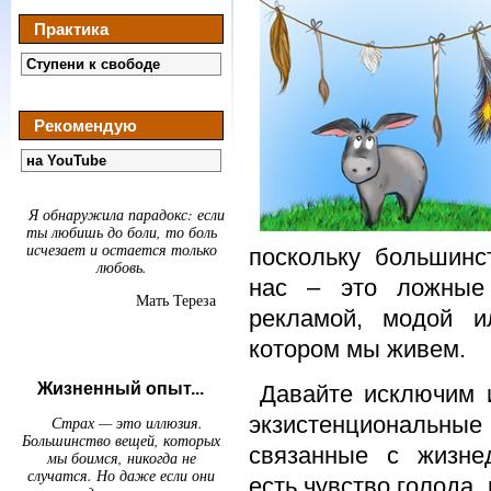
Практика
Ступени к свободе
Рекомендую
на YouTube
Я обнаружила парадокс: если
ты любишь до боли, то боль
исчезает и остается только
поскольку большинс
любовь.
нас – это ложные
Мать Тереза
рекламой, модой и
котором мы живем.
Жизненный опыт...
Давайте исключим 
экзистенциональные
Страх — это иллюзия.
Большинство вещей, которых
связанные с жизнед
мы боимся, никогда не
случатся. Но даже если они
есть чувство голода,