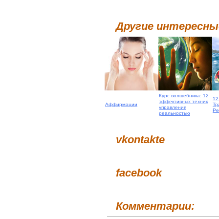
Другие интересн
Курс волшебника: 12
12
эффективных техник
Аффирмации
Тр
управления
Ре
реальностью
vkontakte
facebook
Комментарии: