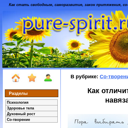
Как стать свободным, саморазвитие, закон притяжения, со-
В рубрике:
Со-творен
Как отличи
Разделы
навяз
Психология
Здоровье тела
Духовный рост
Со-творение