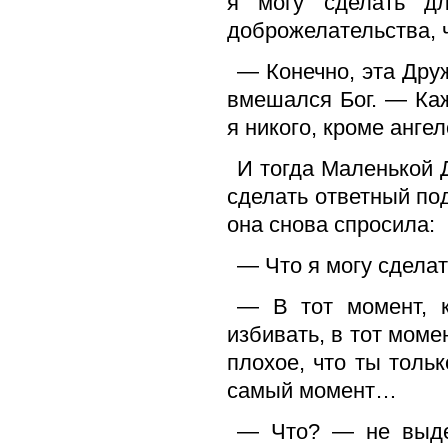
я могу сделать д
доброжелательства, 
— Конечно, эта Дру
вмешался Бог. — Ка
я никого, кроме анге
И тогда Маленькой 
сделать ответный по
она снова спросила:
— Что я могу сделат
— В тот момент, к
избивать, в тот моме
плохое, что ты толь
самый момент…
— Что? — не выде