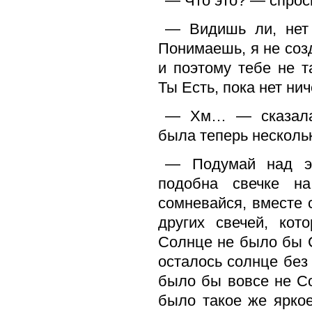
— Что это? — спрос
— Видишь ли, нет 
Понимаешь, я не созд
и поэтому тебе не т
Ты Есть, пока нет нич
— Хм… — сказала 
была теперь несколь
— Подумай над э
подобна свечке н
сомневайся, вместе
других свечей, кот
Солнце не было бы С
осталось солнце без 
было бы вовсе не Со
было такое же яркое