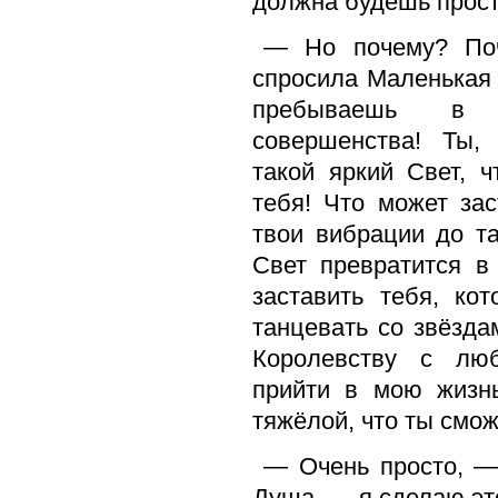
должна будешь прост
— Но почему? По
спросила Маленькая
пребываешь в с
совершенства! Ты,
такой яркий Свет, 
тебя! Что может зас
твои вибрации до та
Свет превратится в
заставить тебя, ко
танцевать со звёзд
Королевству с люб
прийти в мою жизнь
тяжёлой, что ты смо
— Очень просто, —
Душа, — я сделаю это