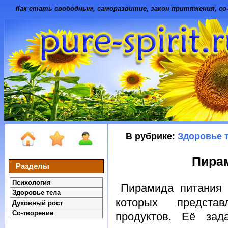
Как стать свободным, саморазвитие, закон притяжения, со-
В рубрике:
Здоровье 
Пира
Разделы
Психология
Пирамида питания 
Здоровье тела
которых предста
Духовный рост
Со-творение
продуктов. Её зад