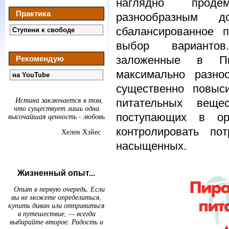
наглядно продемо
Практика
разнообразным
сбалансированное 
Ступени к свободе
выбор вариантов
заложенные в Пи
Рекомендую
максимально разно
на YouTube
существенно повыс
Истина заключается в том,
питательных веще
что существует лишь одна
поступающих в ор
высочайшая ценность - любовь
контролировать по
Хелен Хэйес
насыщенных.
Жизненный опыт...
Опыт в первую очередь. Если
вы не можете определиться,
купить диван или отправиться
в путешествие, — всегда
выбирайте второе. Радость и