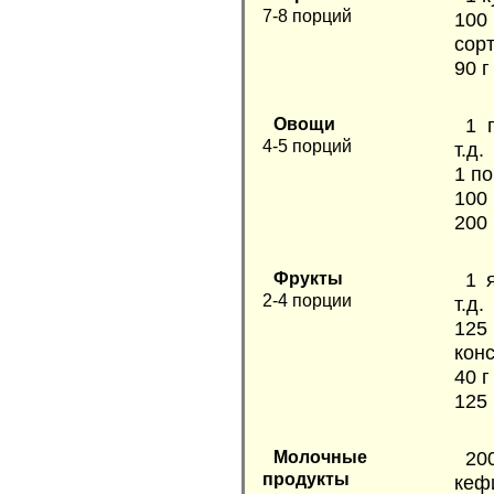
7-8 порций
100
сор
90 г
Овощи
1 
4-5 порций
т.д.
1 п
100 
200 
Фрукты
1 
2-4 порции
т.д.
12
кон
40 г
125 
Молочные
20
продукты
кефи